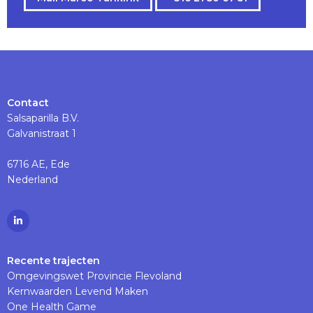
Contact
Salsaparilla B.V.
Galvanistraat 1
6716 AE, Ede
Nederland
Ga
naar
Linkedinpagina
Recente trajecten
Omgevingswet Provincie Flevoland
Kernwaarden Levend Maken
One Health Game