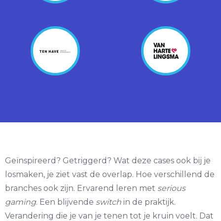
Geïnspireerd? Getriggerd? Wat deze cases ook bij je
losmaken, je ziet vast de overlap. Hoe verschillend de
branches ook zijn. Ervarend leren met
serious
gaming
. Een blijvende
switch
in de praktijk.
Verandering die je van je tenen tot je kruin voelt. Dat