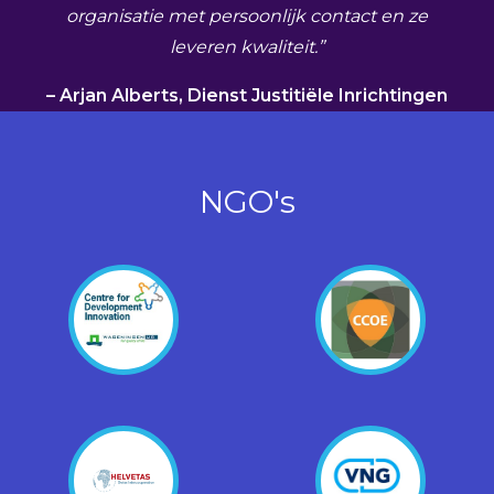
organisatie met persoonlijk contact en ze
leveren kwaliteit.”
– Arjan Alberts, Dienst Justitiële Inrichtingen
NGO's