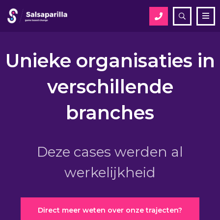
Open
Me
zoekveld
Zoek
Unieke organisaties in
verschillende
Zoek
branches
Deze cases werden al
werkelijkheid
Direct meer weten over onze trajecten?