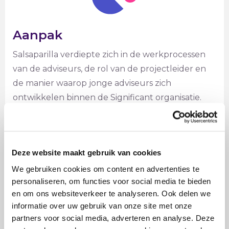
Aanpak
Salsaparilla verdiepte zich in de werkprocessen
van de adviseurs, de rol van de projectleider en
de manier waarop jonge adviseurs zich
ontwikkelen binnen de Significant organisatie.
Vervolgens heeft Salsaparilla een game
ontwikkeld waarin alle leerdoelen van de
opdrachtgever verwerkt waren. Deze game is
Deze website maakt gebruik van cookies
tijdens de ontwikkeldagen van Significant
gespeeld met het voltallige personeel.
We gebruiken cookies om content en advertenties te
personaliseren, om functies voor social media te bieden
en om ons websiteverkeer te analyseren. Ook delen we
informatie over uw gebruik van onze site met onze
partners voor social media, adverteren en analyse. Deze