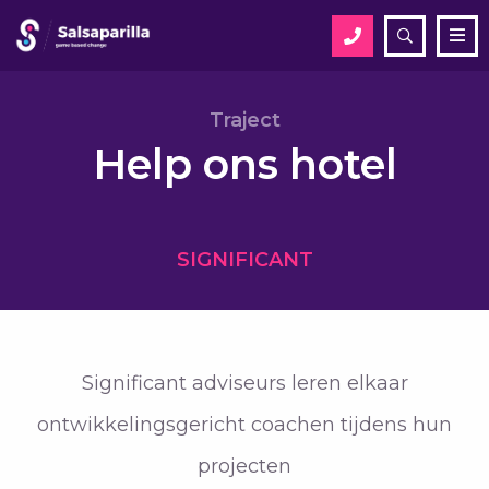
Open
Me
zoekveld
Zoek
Traject
Help ons hotel
Zoek
SIGNIFICANT
Significant adviseurs leren elkaar
ontwikkelingsgericht coachen tijdens hun
projecten