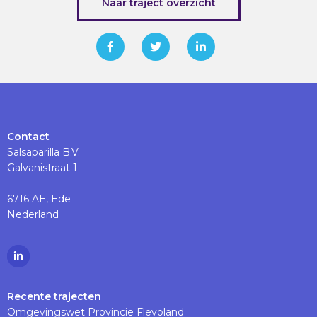
Naar traject overzicht
Contact
Salsaparilla B.V.
Galvanistraat 1
6716 AE, Ede
Nederland
Ga
naar
Linkedinpagina
Recente trajecten
Omgevingswet Provincie Flevoland