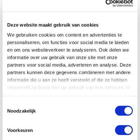
>
>
118.000 kinderen in Nederland zijn jaarlijks
slachtoffer van kindermishandeling. Dat is één
Deze website maakt gebruik van cookies
kind in elke klas. Ons game based
We gebruiken cookies om content en advertenties te
verandertraject biedt hulp en inspiratie rond het
personaliseren, om functies voor social media te bieden
signaleren van kindermishandeling.
en om ons websiteverkeer te analyseren. Ook delen we
informatie over uw gebruik van onze site met onze
Theateropvoering ‘Raak’ vormt de start van het
partners voor social media, adverteren en analyse. Deze
traject. De interactieve voorstelling maakt dit
partners kunnen deze gegevens combineren met andere
zware onderwerp bespreekbaar met
informatie die u aan ze heeft verstrekt of die ze hebben
herkenbare dilemma’s en reconstructies. Het
verzameld op basis van uw gebruik van hun services. U
vervolgtraject dat Salsaparilla ook verzorgt, is
gaat akkoord met onze cookies als u onze website blijft
gericht op beleid en implementatie van goede
gebruiken.
Toestemmingsselectie
Noodzakelijk
protocollen. Dit is absoluut maatwerk en
verschilt per school. Om iedereen scherp te
houden, is er een jaarlijkse ‘test’. Met deze
Voorkeuren
verandertool kan onderwijspersoneel checken