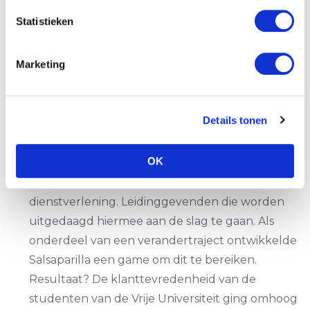
hoe zij reageren in bepaalde situaties. Het
Statistieken
stimuleert ze om hun kennis consequent in te
zetten in de praktijk.
Marketing
Hoe houden we ‘Generatie Y’ in de
Details tonen
Universiteitsbibliotheek? >
>
Wat heeft een bibliotheek nog te bieden naast
OK
Google? Generatie Y heeft méér nodig om
betrokken te blijven. Nieuwe vormen van
dienstverlening. Leidinggevenden die worden
uitgedaagd hiermee aan de slag te gaan. Als
onderdeel van een verandertraject ontwikkelde
Salsaparilla een game om dit te bereiken.
Resultaat? De klanttevredenheid van de
studenten van de Vrije Universiteit ging omhoog