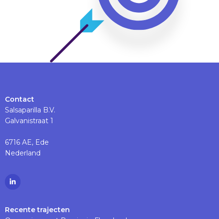
Contact
Salsaparilla B.V.
Galvanistraat 1
6716 AE, Ede
Nederland
Ga
naar
Linkedinpagina
Recente trajecten