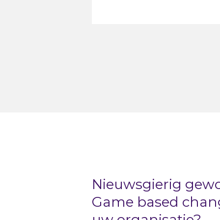
Nieuwsgierig gew
Game based change
uw organisatie?