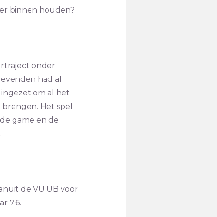
hier binnen houden?
traject onder
ggevenden had al
 ingezet om al het
te brengen. Het spel
s de game en de
.
anuit de VU UB voor
r 7,6.