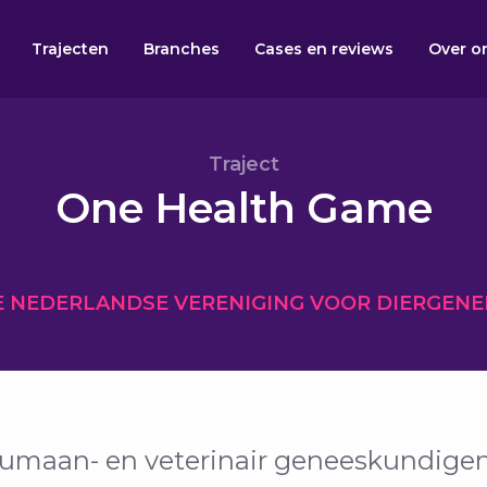
Trajecten
Branches
Cases en reviews
Over o
Traject
One Health Game
E NEDERLANDSE VERENIGING VOOR DIERGEN
humaan- en veterinair geneeskundige