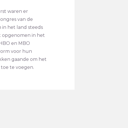
erst waren er
rcongres van de
 in het land steeds
et opgenomen in het
k HBO en MBO
vorm voor hun
ekken gaande om het
 toe te voegen.