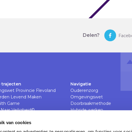
Delen?
Faceb
 trajecten
Navigatie
gswet Provincie Flevoland
Ouderenzorg
rden Levend Maken
Omgevingswet
lth Game
Doorbraakmethode
Naar Veiligheid©
Hybride werken
& Het Nieuwe Werken
Veiligheid op de werkvloer
ik van cookies
The Feedback Xperience
Werkdruk en werkcultuur in d
ontent en advertenties te personaliseren, om functies voor soci