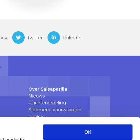
ook
Twitter
LinkedIn
Over Salsaparilla
Nieuws
Klachtenregeling
Algemene voorwaarden
Cookies
Privacyverklaring
OK
e zorg
al media te