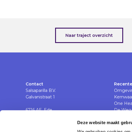
Naar traject overzicht
Contact
Recente
Salsaparilla B.V.
Omgevin
Galvanistraat 1
Kernwaa
One Hea
6716 AE, Ede
De Weg 
Nederland
Spir-it 
Deze website maakt gebru
We gebruiken cookies om c