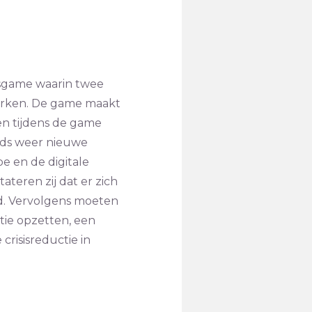
isgame waarin twee
erken. De game maakt
ten tijdens de game
eds weer nieuwe
be en de digitale
ateren zij dat er zich
nd. Vervolgens moeten
tie opzetten, een
risisreductie in