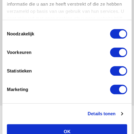
informatie die u aan ze heeft verstrekt of die ze hebben
verzameld op basis van uw gebruik van hun services. U
gaat akkoord met onze cookies als u onze website blijft
gebruiken.
Resultaat
Toestemmingsselectie
Noodzakelijk
De game
wordt nu op zeer regelmatige basis
ingezet in verandertrajecten van Performance
Voorkeuren
Matters.
Statistieken
Naar traject overzicht
Marketing
Details tonen
OK