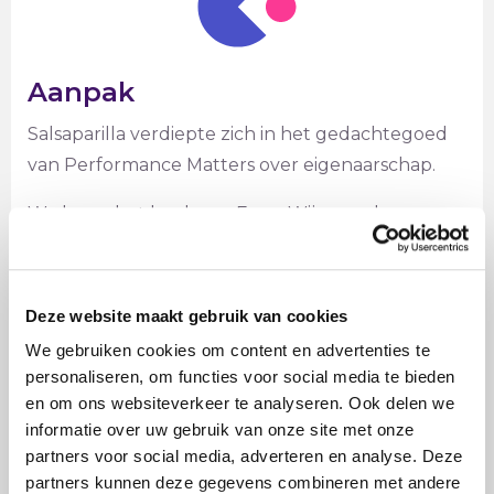
Aanpak
Salsaparilla verdiepte zich in het gedachtegoed
van Performance Matters over eigenaarschap.
We lazen het boek van Frans Wijngaarden,
voerden verschillende gesprekken met hem,
ontwierpen de game, deden een
proefspeelsessie, hierop kwam weer feedback, de
Deze website maakt gebruik van cookies
game werd aangepast en uiteindelijk leverden
We gebruiken cookies om content en advertenties te
we de game zoals Performance Matters deze
personaliseren, om functies voor social media te bieden
graag wilde hebben.
en om ons websiteverkeer te analyseren. Ook delen we
informatie over uw gebruik van onze site met onze
partners voor social media, adverteren en analyse. Deze
partners kunnen deze gegevens combineren met andere