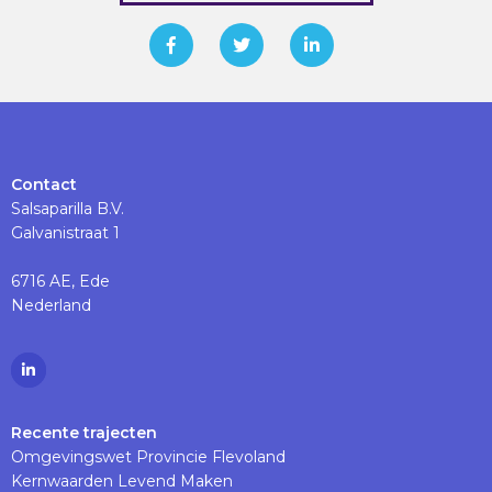
Contact
Salsaparilla B.V.
Galvanistraat 1
6716 AE, Ede
Nederland
Ga
naar
Linkedinpagina
Recente trajecten
Omgevingswet Provincie Flevoland
Kernwaarden Levend Maken