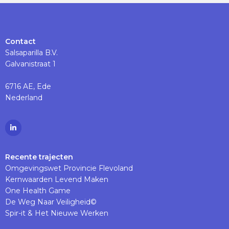
Contact
Salsaparilla B.V.
Galvanistraat 1
6716 AE, Ede
Nederland
Ga
naar
Linkedinpagina
Recente trajecten
Omgevingswet Provincie Flevoland
Kernwaarden Levend Maken
One Health Game
De Weg Naar Veiligheid©
Spir-it & Het Nieuwe Werken