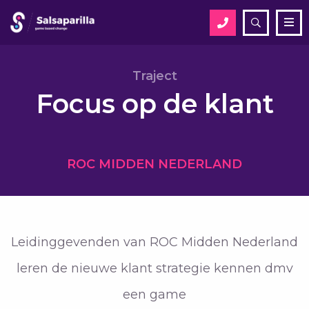
Open
Me
zoekveld
Zoek
Traject
Focus op de klant
Zoek
ROC MIDDEN NEDERLAND
Leidinggevenden van ROC Midden Nederland
leren de nieuwe klant strategie kennen dmv
een game