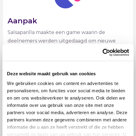
Aanpak
Salsaparilla maakte een game waarin de
deelnemers werden uitgedaagd om nieuwe
dingen (betere dienstverlening, verdiepen in de
behoeften van de huidige generatie) te
verzinnen voor hun klant (de leerling).
Deze website maakt gebruik van cookies
Deze game werd gespeeld met 70 deelnemers
tijdens één van de bijeenkomsten.
We gebruiken cookies om content en advertenties te
personaliseren, om functies voor social media te bieden
en om ons websiteverkeer te analyseren. Ook delen we
informatie over uw gebruik van onze site met onze
partners voor social media, adverteren en analyse. Deze
partners kunnen deze gegevens combineren met andere
informatie die u aan ze heeft verstrekt of die ze hebben
verzameld op basis van uw gebruik van hun services. U