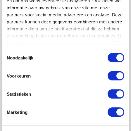
en om ons websiteverkeer te analyseren. Ook delen we
Werken.
informatie over uw gebruik van onze site met onze
partners voor social media, adverteren en analyse. Deze
partners kunnen deze gegevens combineren met andere
informatie die u aan ze heeft verstrekt of die ze hebben
verzameld op basis van uw gebruik van hun services. U
gaat akkoord met onze cookies als u onze website blijft
gebruiken.
Toestemmingsselectie
Resultaat
Noodzakelijk
Reacties van deelnemers:
Voorkeuren
– “Erg leerzaam!”
– “Goh wat gingen wij de fout in zeg!”
Statistieken
– “Nu snap ik wat er bedoeld wordt!”
Marketing