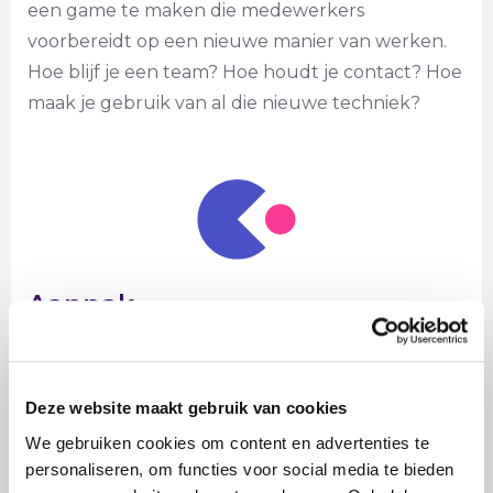
een game te maken die medewerkers
voorbereidt op een nieuwe manier van werken.
Hoe blijf je een team? Hoe houdt je contact? Hoe
maak je gebruik van al die nieuwe techniek?
Aanpak
De game duurde 1 dagdeel en werd gespeeld in
groepen van 25 personen. Spelonderdelen van
de game gingen in op verschillende aspecten van
Deze website maakt gebruik van cookies
Het Nieuwe Werken, zoals cultuur, teamwork op
We gebruiken cookies om content en advertenties te
afstand en leiding geven aan Het Nieuwe
personaliseren, om functies voor social media te bieden