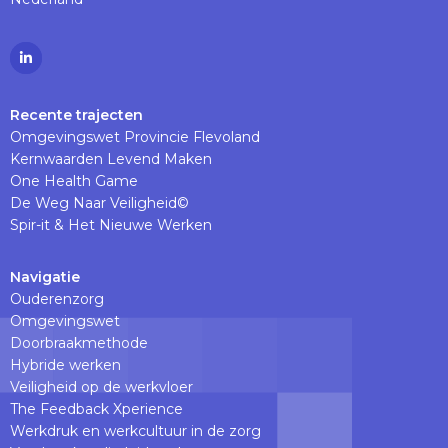
Ga
naar
Linkedinpagina
Recente trajecten
Omgevingswet Provincie Flevoland
Kernwaarden Levend Maken
One Health Game
De Weg Naar Veiligheid©
Spir-it & Het Nieuwe Werken
Navigatie
Ouderenzorg
Omgevingswet
Doorbraakmethode
Hybride werken
Veiligheid op de werkvloer
The Feedback Xperience
Werkdruk en werkcultuur in de zorg