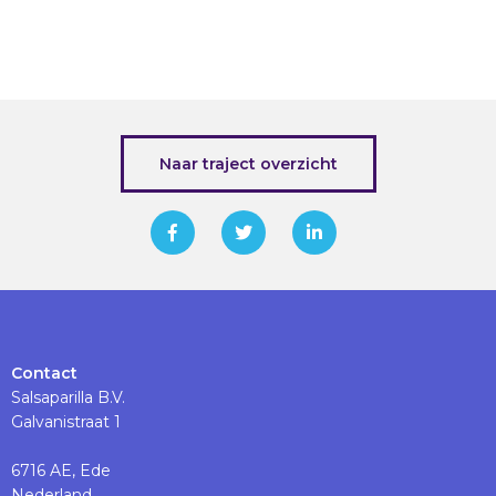
Naar traject overzicht
Contact
Salsaparilla B.V.
Galvanistraat 1
6716 AE, Ede
Nederland