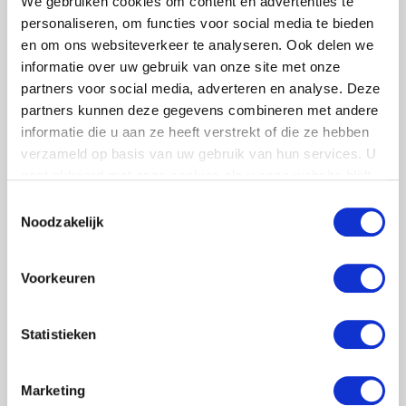
We gebruiken cookies om content en advertenties te
spelende teams langs allerlei situaties geleid
personaliseren, om functies voor social media te bieden
waarin gastvrijheid belangrijk was. Hoe beter zij
en om ons websiteverkeer te analyseren. Ook delen we
deze situaties op konden lossen hoe hoger zij
informatie over uw gebruik van onze site met onze
scoorden in de game.
partners voor social media, adverteren en analyse. Deze
partners kunnen deze gegevens combineren met andere
informatie die u aan ze heeft verstrekt of die ze hebben
verzameld op basis van uw gebruik van hun services. U
gaat akkoord met onze cookies als u onze website blijft
gebruiken.
Toestemmingsselectie
Noodzakelijk
Resultaat
Voorkeuren
De game werd erg hoog gewaardeerd door de
medewerkers. Salsaparilla is nu in gesprek met
Statistieken
de projectleider gastgerichtheid van het
ziekenhuis om te onderzoeken of de game voor
meer doelgroepen binnen het ziekenhuis
Marketing