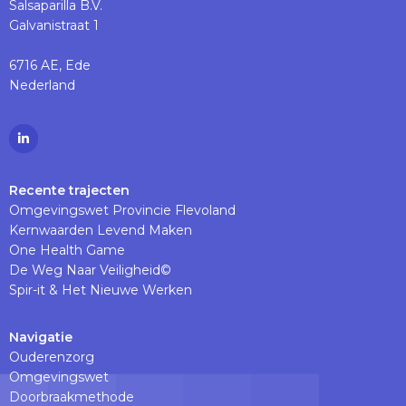
Salsaparilla B.V.
Galvanistraat 1
6716 AE, Ede
Nederland
Ga
naar
Linkedinpagina
Recente trajecten
Omgevingswet Provincie Flevoland
Kernwaarden Levend Maken
One Health Game
De Weg Naar Veiligheid©
Spir-it & Het Nieuwe Werken
Navigatie
Ouderenzorg
Omgevingswet
Doorbraakmethode