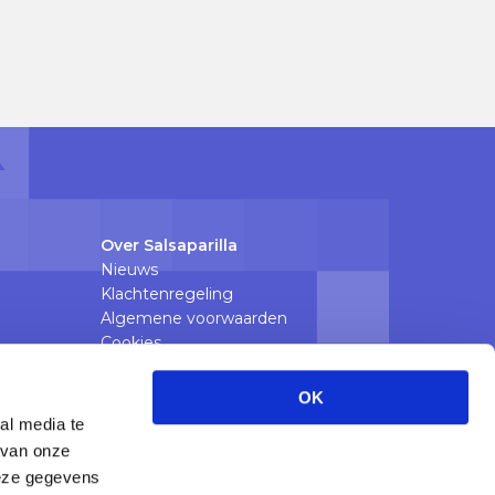
Over Salsaparilla
Nieuws
Klachtenregeling
Algemene voorwaarden
Cookies
Privacyverklaring
OK
e zorg
al media te
 van onze
deze gegevens