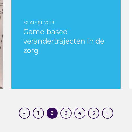
30 APRIL 2019
Game-based
verandertrajecten in de
zorg
«
1
2
3
4
5
»