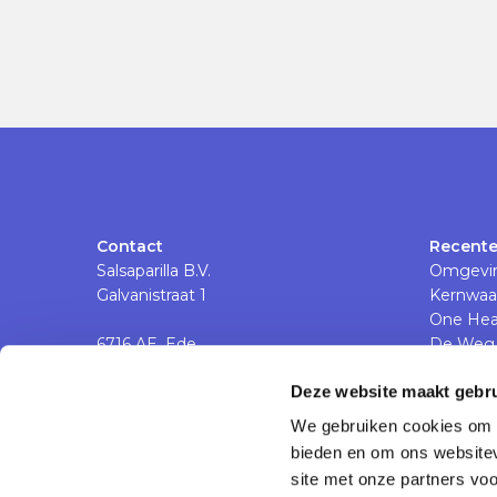
Contact
Recente
Salsaparilla B.V.
Omgevin
Galvanistraat 1
Kernwaa
One Hea
6716 AE, Ede
De Weg 
Nederland
Spir-it 
Deze website maakt gebru
We gebruiken cookies om c
Ga
bieden en om ons websitev
naar
site met onze partners vo
Linkedinpagina