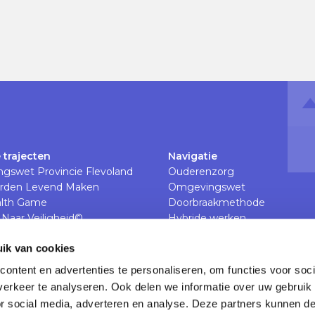
 trajecten
Navigatie
gswet Provincie Flevoland
Ouderenzorg
rden Levend Maken
Omgevingswet
lth Game
Doorbraakmethode
Naar Veiligheid©
Hybride werken
& Het Nieuwe Werken
Veiligheid op de werkvloer
ik van cookies
The Feedback Xperience
Werkdruk en werkcultuur in d
ontent en advertenties te personaliseren, om functies voor soci
Verpleegkundig leiderschap
erkeer te analyseren. Ook delen we informatie over uw gebruik
or social media, adverteren en analyse. Deze partners kunnen 