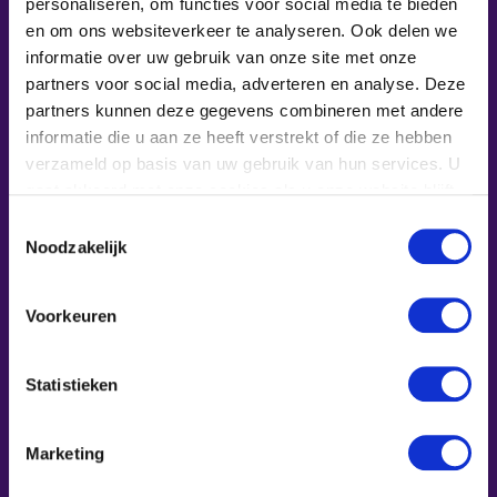
personaliseren, om functies voor social media te bieden
en om ons websiteverkeer te analyseren. Ook delen we
informatie over uw gebruik van onze site met onze
partners voor social media, adverteren en analyse. Deze
partners kunnen deze gegevens combineren met andere
informatie die u aan ze heeft verstrekt of die ze hebben
verzameld op basis van uw gebruik van hun services. U
gaat akkoord met onze cookies als u onze website blijft
One Health Game
gebruiken.
Toestemmingsselectie
Noodzakelijk
Voorkeuren
Statistieken
Marketing