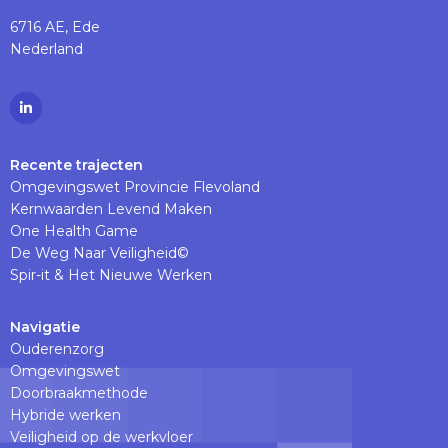
6716 AE, Ede
Nederland
Ga
naar
Linkedinpagina
Recente trajecten
Omgevingswet Provincie Flevoland
Kernwaarden Levend Maken
One Health Game
De Weg Naar Veiligheid©
Spir-it & Het Nieuwe Werken
Navigatie
Ouderenzorg
Omgevingswet
Doorbraakmethode
Hybride werken
Veiligheid op de werkvloer