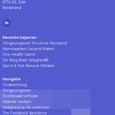
6716 AE, Ede
Nederland
Ga
naar
Linkedinpagina
Recente trajecten
Omgevingswet Provincie Flevoland
Kernwaarden Levend Maken
One Health Game
De Weg Naar Veiligheid©
Spir-it & Het Nieuwe Werken
Navigatie
Ouderenzorg
Omgevingswet
Doorbraakmethode
Hybride werken
Veiligheid op de werkvloer
The Feedback Xperience