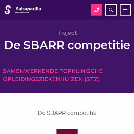
Open
Me
zoekveld
Zoek
Traject
De SBARR competitie
Zoek
SAMENWERKENDE TOPKLINISCHE
OPLEIDINGSZIEKENHUIZEN (STZ)
De SBARR competitie