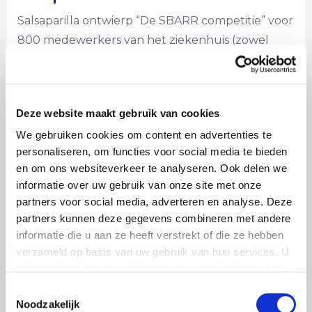
Salsaparilla ontwierp “De SBARR competitie” voor
800 medewerkers van het ziekenhuis (zowel
verplegend personeel als artsen/specialisten). De
game werd gedurende 2 weken 16 keer
gespeeld. Tijdens een spel-sessie was er plaats
Deze website maakt gebruik van cookies
voor 50 personen. Je kon met je eigen team de
We gebruiken cookies om content en advertenties te
game komen spelen, je kon ook in je eentje
personaliseren, om functies voor social media te bieden
komen- dan werd je ter plekke in een team
en om ons websiteverkeer te analyseren. Ook delen we
ingedeeld. Tijdens de game stond het “werken
informatie over uw gebruik van onze site met onze
volgens de SBARR” centraal. Daarbij focusten we
partners voor social media, adverteren en analyse. Deze
ons op situaties waarin onder grote druk toch via
partners kunnen deze gegevens combineren met andere
de SBARR moest worden overgedragen. Hoe
informatie die u aan ze heeft verstrekt of die ze hebben
verzameld op basis van uw gebruik van hun services. U
kun je daar ruimte voor blijven maken? Wat zeg
gaat akkoord met onze cookies als u onze website blijft
je tegen een arts die je na eén zin onderbreekt?
gebruiken.
Toestemmingsselectie
Teams verdienen punten in de game als ze
Noodzakelijk