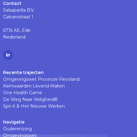
Contact
Salsaparilla B.V.
Galvanistraat 1
6716 AE, Ede
Nederland
Ga
naar
Linkedinpagina
Recente trajecten
Omgevingswet Provincie Flevoland
Kernwaarden Levend Maken
One Health Game
De Weg Naar Veiligheid©
Spir-it & Het Nieuwe Werken
Navigatie
Ouderenzorg
Omgevingswet