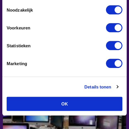
gebruiken.
Toestemmingsselectie
Noodzakelijk
Voorkeuren
Statistieken
Marketing
De Weg Naar Veiligheid©
Details tonen
OK