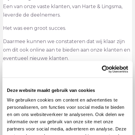
Een van onze vaste klanten, van Harte & Lingsma,
leverde de deelnemers.
Het was een groot succes.
Daarmee kunnen we constateren dat wij klaar zijn
om dit ook online aan te bieden aan onze klanten en
eventueel nieuwe klanten.
En we doen meer dan dat: Ook een bordspel over
veiligheidsgedrag speelden wij van de week online
met een nieuwe klant. Deze was meteen enthousiast
Deze website maakt gebruik van cookies
en heeft ons de opdracht gegund.
We gebruiken cookies om content en advertenties te
personaliseren, om functies voor social media te bieden
Deze tijd maakt dat we in de versnelling zijn
en om ons websiteverkeer te analyseren. Ook delen we
gekomen van online ontwerp en spelen en biedt
informatie over uw gebruik van onze site met onze
nieuwe kansen. Wij zijn daar enthousiast over en
partners voor social media, adverteren en analyse. Deze