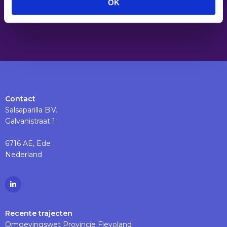
OK
Contact
Salsaparilla B.V.
Galvanistraat 1
6716 AE, Ede
Nederland
Ga
naar
Linkedinpagina
Recente trajecten
Omgevingswet Provincie Flevoland