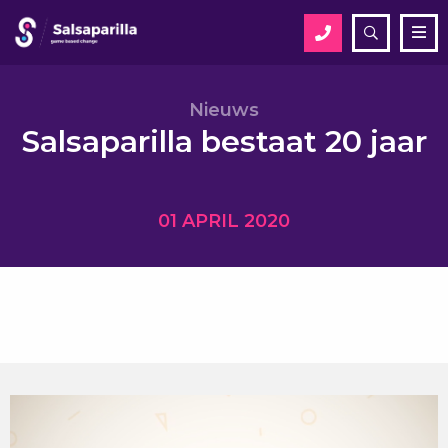
Open
Me
zoekveld
Zoek
Nieuws
Salsaparilla bestaat 20 jaar
Zoek
01 APRIL 2020