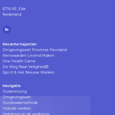
6716 AE, Ede
Nederland
Ga
naar
Linkedinpagina
Recente trajecten
Omgevingswet Provincie Flevoland
Kernwaarden Levend Maken
One Health Game
De Weg Naar Veiligheid©
Spir-it & Het Nieuwe Werken
Navigatie
Ouderenzorg
Omgevingswet
Doorbraakmethode
Hybride werken
Veiligheid op de werkvloer