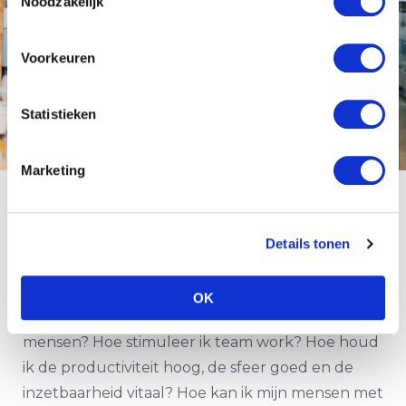
Noodzakelijk
Voorkeuren
Statistieken
Marketing
Worstelen met de nieuwe
rol
Details tonen
We zien veel
managers
worstelen met hun
OK
nieuwe rol. Hoe houd ik contact met mijn
mensen? Hoe stimuleer ik team work? Hoe houd
ik de productiviteit hoog, de sfeer goed en de
inzetbaarheid vitaal? Hoe kan ik mijn mensen met