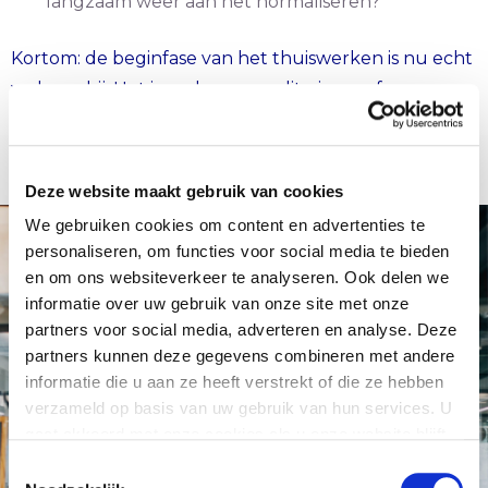
langzaam weer aan het normaliseren?”
Kortom: de beginfase van het thuiswerken is nu echt
wel voorbij. Het is zaak om aan dit nieuwe fenomeen
handen en voeten te geven.
Deze website maakt gebruik van cookies
We gebruiken cookies om content en advertenties te
personaliseren, om functies voor social media te bieden
en om ons websiteverkeer te analyseren. Ook delen we
informatie over uw gebruik van onze site met onze
partners voor social media, adverteren en analyse. Deze
partners kunnen deze gegevens combineren met andere
informatie die u aan ze heeft verstrekt of die ze hebben
verzameld op basis van uw gebruik van hun services. U
gaat akkoord met onze cookies als u onze website blijft
gebruiken.
Toestemmingsselectie