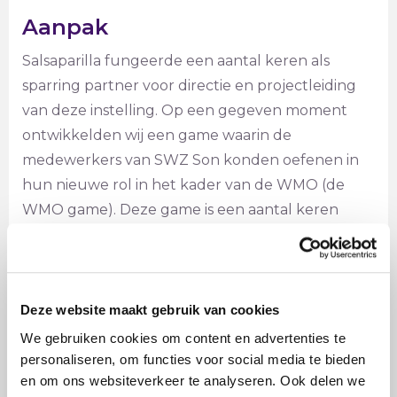
Aanpak
Salsaparilla fungeerde een aantal keren als
sparring partner voor directie en projectleiding
van deze instelling. Op een gegeven moment
ontwikkelden wij een game waarin de
medewerkers van SWZ Son konden oefenen in
hun nieuwe rol in het kader van de WMO (de
WMO game). Deze game is een aantal keren
gespeeld.
Na deze game hebben er nog verschillende
sessies plaatsgevonden waarin Salsaparilla vooral
meedacht over de competentieontwikkeling van
Deze website maakt gebruik van cookies
de medewerkers in het kader van de WMO.
We gebruiken cookies om content en advertenties te
personaliseren, om functies voor social media te bieden
en om ons websiteverkeer te analyseren. Ook delen we