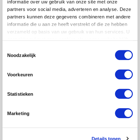
informatie over uw gebruik van onze site met onze
partners voor social media, adverteren en analyse. Deze
partners kunnen deze gegevens combineren met andere
informatie die u aan ze heeft verstrekt of die ze hebben
verzameld op basis van uw gebruik van hun services. U
Resultaat
gaat akkoord met onze cookies als u onze website blijft
SWZ Son heeft de invoering van de WMO goed
gebruiken.
Toestemmingsselectie
Noodzakelijk
overleefd. De directie geeft aan dat zij in veel
gevallen nu sparring partner zijn van de
gemeenten die diensten bij hen afnemen. “Wij
Voorkeuren
zijn vaak verder en kunnen de gemeenten advies
geven over hoe de WMO het beste valt in te
Statistieken
richten.”
Marketing
Naar traject overzicht
Details tonen