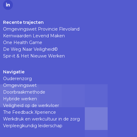
Ga
naar
Linkedinpagina
Recente trajecten
Omgevingswet Provincie Flevoland
Kernwaarden Levend Maken
One Health Game
De Weg Naar Veiligheid©
Spir-it & Het Nieuwe Werken
Navigatie
Ouderenzorg
Omgevingswet
Doorbraakmethode
Hybride werken
Veiligheid op de werkvloer
The Feedback Xperience
Werkdruk en werkcultuur in de zorg
Verpleegkundig leiderschap