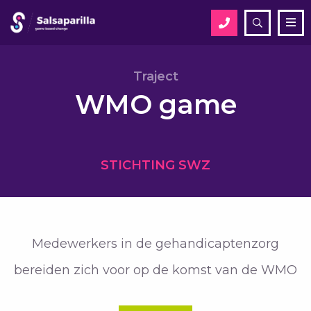
Open
Me
zoekveld
Zoek
Traject
WMO game
Zoek
STICHTING SWZ
Medewerkers in de gehandicaptenzorg
bereiden zich voor op de komst van de WMO