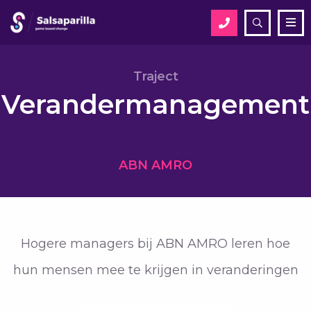
Open
Me
zoekveld
Zoek
Traject
Verandermanagement
Zoek
ABN AMRO
Hogere managers bij ABN AMRO leren hoe
hun mensen mee te krijgen in veranderingen