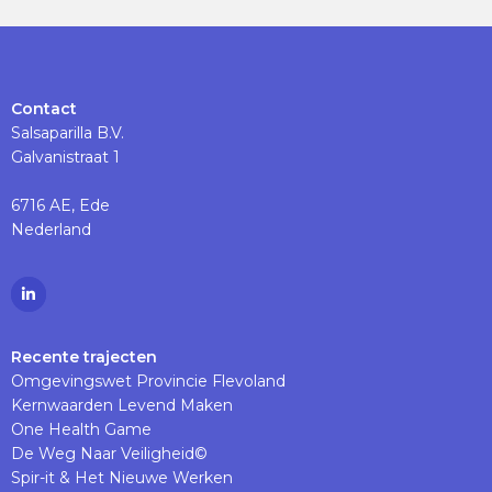
Contact
Salsaparilla B.V.
Galvanistraat 1
6716 AE, Ede
Nederland
Ga
naar
Linkedinpagina
Recente trajecten
Omgevingswet Provincie Flevoland
Kernwaarden Levend Maken
One Health Game
De Weg Naar Veiligheid©
Spir-it & Het Nieuwe Werken