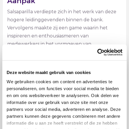
Aanpak
Salsaparilla verdiepte zich in het werk van deze
hogere leidinggevenden binnen de bank.
Vervolgens maakte zij een game waarin het
inspireren en enthousiasmeren van
medewerkers in het vormgeven van
veranderingen voorop kwam te staan. Het spel
kreeg als titel “Ja ik ga mee” en het team dat de
meeste medewerkers mee kreeg in de
Deze website maakt gebruik van cookies
veranderingen en daarbij ook nog goed gebruik
We gebruiken cookies om content en advertenties te
wist te maken van de HR adviseurs won de game.
personaliseren, om functies voor social media te bieden
en om ons websiteverkeer te analyseren. Ook delen we
informatie over uw gebruik van onze site met onze
partners voor social media, adverteren en analyse. Deze
partners kunnen deze gegevens combineren met andere
informatie die u aan ze heeft verstrekt of die ze hebben