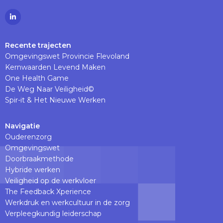
Ga
naar
Linkedinpagina
Recente trajecten
Omgevingswet Provincie Flevoland
Kernwaarden Levend Maken
One Health Game
De Weg Naar Veiligheid©
Spir-it & Het Nieuwe Werken
Navigatie
Ouderenzorg
Omgevingswet
Doorbraakmethode
Hybride werken
Veiligheid op de werkvloer
The Feedback Xperience
Werkdruk en werkcultuur in de zorg
Verpleegkundig leiderschap