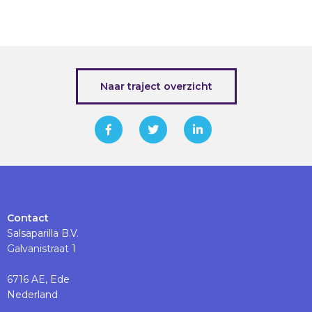
Naar traject overzicht
Contact
Salsaparilla B.V.
Galvanistraat 1
6716 AE, Ede
Nederland