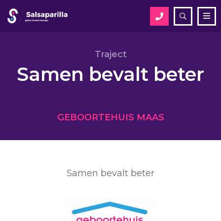
Open
Me
zoekveld
Zoek
Traject
Samen bevalt beter
Zoek
GEBOORTEHUIS MAAS
Samen bevalt beter