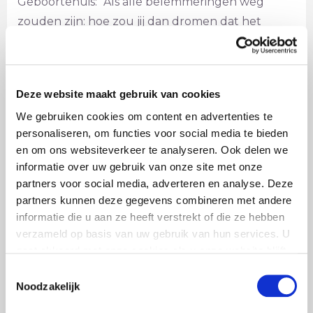
Geboortehuis: “Als alle belemmeringen weg
zouden zijn: hoe zou jij dan dromen dat het
Geboortehuis eruit zou zien?” De game leverde
veel materiaal op. Dit materiaal is vertaald in
verbetervoorstellen en verbeterteams. Deze
Deze website maakt gebruik van cookies
teams zijn binnen het Geboortehuis aan de slag
We gebruiken cookies om content en advertenties te
gegaan.
personaliseren, om functies voor social media te bieden
Daarnaast werden er Monitoring sessies
en om ons websiteverkeer te analyseren. Ook delen we
georganiseerd. Salsaparilla was bij deze sessies
informatie over uw gebruik van onze site met onze
aanwezig. Tijdens deze sessies werd de
partners voor social media, adverteren en analyse. Deze
voortgang op het traject binnen de verschillende
partners kunnen deze gegevens combineren met andere
geledingen besproken.
informatie die u aan ze heeft verstrekt of die ze hebben
verzameld op basis van uw gebruik van hun services. U
Mensen begonnen met tegenzin, deze
gaat akkoord met onze cookies als u onze website blijft
weerstand begint zo langzamerhand om te
gebruiken.
Toestemmingsselectie
slaan…
Noodzakelijk