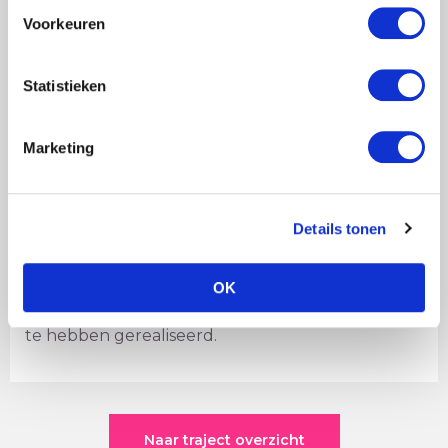
Voorkeuren
Statistieken
Resultaat
Marketing
We zijn er nog niet. We zijn pas halverwege het
traject, maar… op dit moment is het klaaggedrag
bespreekbaar en begint de onderlinge
Details tonen
afstemming te verbeteren. Het traject gaat nog
door tot juni van 2017. Dan hopen we een afname
OK
in klachten en een toename in bezoekers/gasten
te hebben gerealiseerd.
Naar traject overzicht