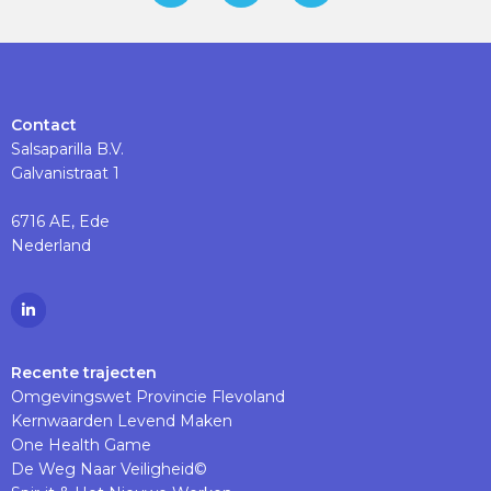
Contact
Salsaparilla B.V.
Galvanistraat 1
6716 AE, Ede
Nederland
Ga
naar
Linkedinpagina
Recente trajecten
Omgevingswet Provincie Flevoland
Kernwaarden Levend Maken
One Health Game
De Weg Naar Veiligheid©