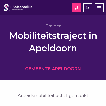
Open
Me
zoekveld
Zoek
Traject
Mobiliteitstraject in
Zoek
Apeldoorn
GEMEENTE APELDOORN
Arbeidsmobiliteit actief gemaakt