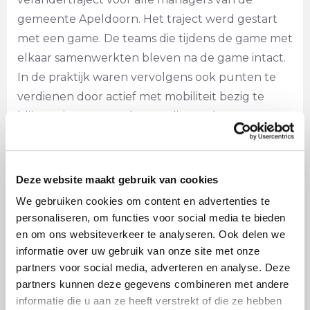
gemeente Apeldoorn. Het traject werd gestart
met een game. De teams die tijdens de game met
elkaar samenwerkten bleven na de game intact.
In de praktijk waren vervolgens ook punten te
verdienen door actief met mobiliteit bezig te
blijven via een aantal tussenliggende
opdrachten. Het traject werd afgesloten met een
tweede game. Tijdens deze game werden de
teams uitgedaagd om al hun ervaringen van de
Deze website maakt gebruik van cookies
afgelopen maanden meteen in de game-
We gebruiken cookies om content en advertenties te
werkelijkheid om te zetten in hoge scores.
personaliseren, om functies voor social media te bieden
en om ons websiteverkeer te analyseren. Ook delen we
informatie over uw gebruik van onze site met onze
partners voor social media, adverteren en analyse. Deze
partners kunnen deze gegevens combineren met andere
informatie die u aan ze heeft verstrekt of die ze hebben