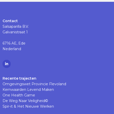
Contact
Salsaparilla B.V.
Galvanistraat 1
6716 AE, Ede
Nederland
Ga
naar
Linkedinpagina
Recente trajecten
Omgevingswet Provincie Flevoland
Kernwaarden Levend Maken
One Health Game
De Weg Naar Veiligheid©
Spir-it & Het Nieuwe Werken