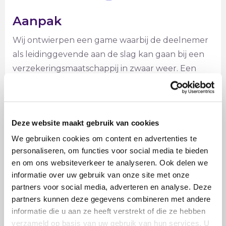
Aanpak
Wij ontwierpen een game waarbij de deelnemer
als leidinggevende aan de slag kan gaan bij een
verzekeringsmaatschappij in zwaar weer. Een
bedrijf waar louter vakidioten werken maar waar
tegelijkertijd door een hoog ziekteverzuim, een
hoog klachtenpercentage en een laag
Deze website maakt gebruik van cookies
leveringspercentage iets drastisch moet
veranderen.
We gebruiken cookies om content en advertenties te
personaliseren, om functies voor social media te bieden
en om ons websiteverkeer te analyseren. Ook delen we
informatie over uw gebruik van onze site met onze
partners voor social media, adverteren en analyse. Deze
partners kunnen deze gegevens combineren met andere
informatie die u aan ze heeft verstrekt of die ze hebben
verzameld op basis van uw gebruik van hun services. U