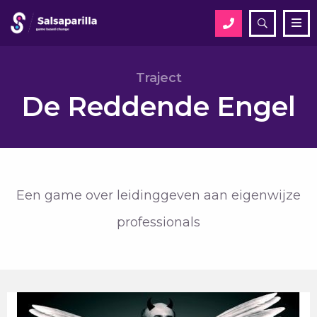
Open
Me
zoekveld
Zoek
Traject
De Reddende Engel
Zoek
Een game over leidinggeven aan eigenwijze
professionals