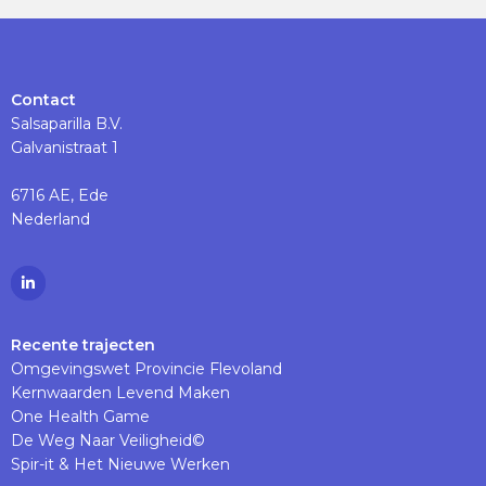
Contact
Salsaparilla B.V.
Galvanistraat 1
6716 AE, Ede
Nederland
Ga
naar
Linkedinpagina
Recente trajecten
Omgevingswet Provincie Flevoland
Kernwaarden Levend Maken
One Health Game
De Weg Naar Veiligheid©
Spir-it & Het Nieuwe Werken