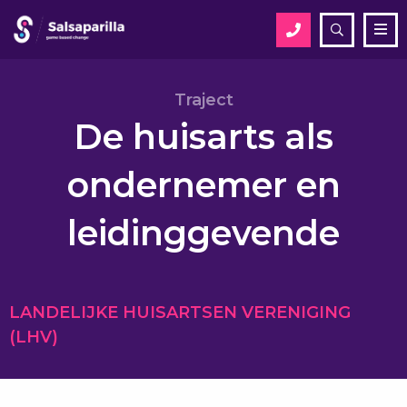
Open
Me
zoekveld
Zoek
Traject
De huisarts als
Zoek
ondernemer en
leidinggevende
LANDELIJKE HUISARTSEN VERENIGING
(LHV)