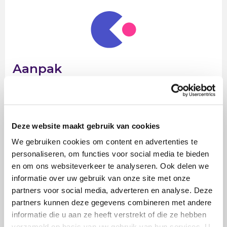
Aanpak
Salsaparilla verdiepte zich in de
leidinggevende/ondernemers kant van het
huisartsenbestaan. Daarna ontwierp zij een game.
Deze website maakt gebruik van cookies
Deze game is inmiddels een aantal keren
We gebruiken cookies om content en advertenties te
gespeeld bij verschillende huisartsenopleidingen.
personaliseren, om functies voor social media te bieden
en om ons websiteverkeer te analyseren. Ook delen we
informatie over uw gebruik van onze site met onze
partners voor social media, adverteren en analyse. Deze
partners kunnen deze gegevens combineren met andere
informatie die u aan ze heeft verstrekt of die ze hebben
verzameld op basis van uw gebruik van hun services. U