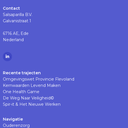
Contact
Salsaparilla B.V.
Galvanistraat 1
6716 AE, Ede
Nederland
Ga
naar
Linkedinpagina
Recente trajecten
Omgevingswet Provincie Flevoland
Kernwaarden Levend Maken
One Health Game
De Weg Naar Veiligheid©
Spir-it & Het Nieuwe Werken
Navigatie
Ouderenzorg