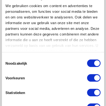
We gebruiken cookies om content en advertenties te
personaliseren, om functies voor social media te bieden
en om ons websiteverkeer te analyseren. Ook delen we
informatie over uw gebruik van onze site met onze
partners voor social media, adverteren en analyse. Deze
partners kunnen deze gegevens combineren met andere
informatie die u aan ze heeft verstrekt of die ze hebben
verzameld op basis van uw gebruik van hun services. U
De meeste aandacht is –naast het maken van de
gaat akkoord met onze cookies als u onze website blijft
gebruiken.
MOF kaarten- gaan zitten in het spelbord.
Toestemmingsselectie
Noodzakelijk
Om de plaatselijke economie te steunen in dit
project had ik aangegeven dat ik met een
Voorkeuren
Indonesische grafisch vormgever wilde werken, die
vervolgens het spel moest laten produceren bij een
Statistieken
Indonesische drukker. De man die Savica had
aangedragen, ene Feri (aardige man, helaas slecht