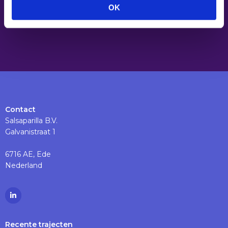
OK
Contact
Salsaparilla B.V.
Galvanistraat 1
6716 AE, Ede
Nederland
Ga
naar
Linkedinpagina
Recente trajecten