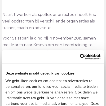
Naast t werken als spelleider en acteur heeft Eric
veel opdrachten bij verschillende organisaties als
trainer, coach en adviseur.
Voor Salsaparilla ging hij in november 2015 samen
met Marco naar Kosovo om een teamtraining te
geven voor een internationale
hulpverleningsorganisatie.
In zijn Amsterdamse verleden stond Eric regelmatig
Deze website maakt gebruik van cookies
op de planken. Sinds hij met zijn grote liefde Marjo
We gebruiken cookies om content en advertenties te
naar Breda vertrok werd dat minder.
personaliseren, om functies voor social media te bieden
Bij Salsaparilla speelde hij afgelopen periode met
en om ons websiteverkeer te analyseren. Ook delen we
verve, onder andere, de rol van rechter in de
informatie over uw gebruik van onze site met onze
interactieve voorstelling Het Laatste Oordeel.
partners voor social media, adverteren en analyse. Deze