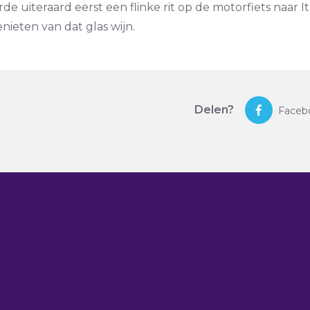
rde uiteraard eerst een flinke rit op de motorfiets naar It
ieten van dat glas wijn.
Delen?
Faceb