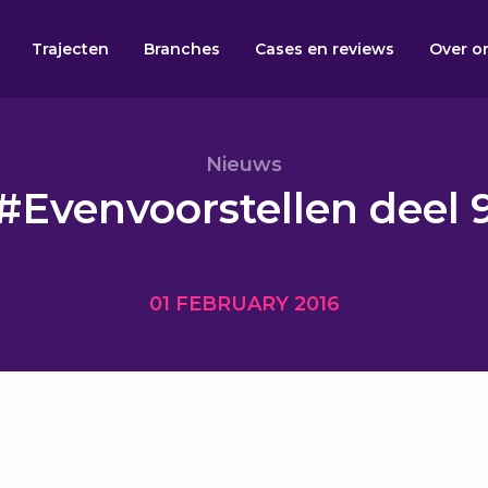
Trajecten
Branches
Cases en reviews
Over o
Nieuws
#Evenvoorstellen deel 
01 FEBRUARY 2016