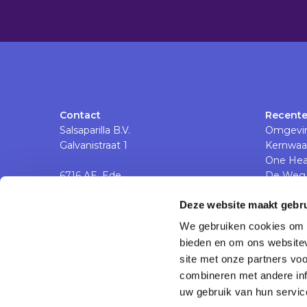
Contact
Recente
Salsaparilla B.V.
Omgevin
Galvanistraat 1
Kernwaa
One Hea
6716 AE, Ede
De Weg 
Nederland
Spir-it 
Deze website maakt gebru
We gebruiken cookies om c
Ga
bieden en om ons websitev
naar
site met onze partners vo
Linkedinpagina
combineren met andere inf
uw gebruik van hun service