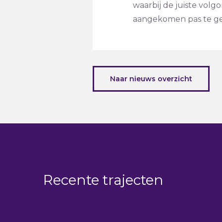
waarbij de juiste volgo
aangekomen pas te gen
Naar nieuws overzicht
Recente trajecten