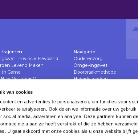
 trajecten
Navigatie
gswet Provincie Flevoland
Ouderenzorg
rden Levend Maken
Omgevingswet
lth Game
Doorbraakmethode
Naar Veiligheid©
Hybride werken
& Het Nieuwe Werken
Veiligheid op de werkvloer
ik van cookies
The Feedback Xperience
Werkdruk en werkcultuur in d
ontent en advertenties te personaliseren, om functies voor soci
Verpleegkundig leiderschap
erkeer te analyseren. Ook delen we informatie over uw gebruik
or social media, adverteren en analyse. Deze partners kunnen 
ormatie die u aan ze heeft verstrekt of die ze hebben verzameld
s. U gaat akkoord met onze cookies als u onze website blijft ge