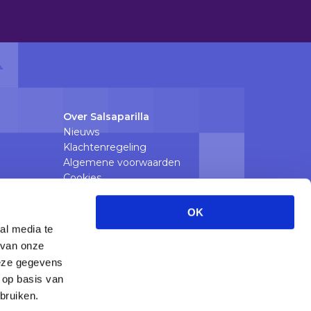
Over Salsaparilla
Nieuws
Klachtenregeling
Algemene voorwaarden
Cookies
Privacyverklaring
OK
e zorg
al media te
 van onze
deze gegevens
 op basis van
bruiken.