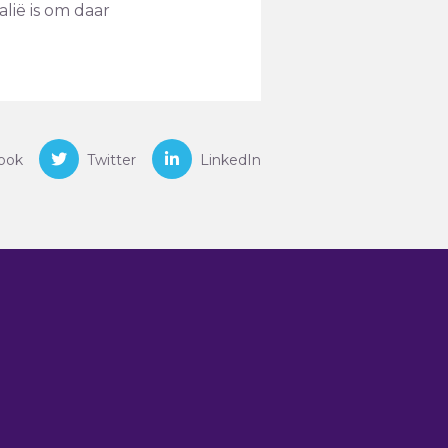
alië is om daar
ook
Twitter
LinkedIn