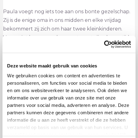
Paula voegt nog iets toe aan ons bonte gezelschap.
Zij is de enige oma in ons midden en elke vrijdag
bekommert zij zich om haar twee kleinkinderen.
Vraag niet hoe, maar daarnaast weet zij ook nog tijd
vrij te maken om toneelstukken te schrijven, deze
vervolgens te regisseren. Daarnaast zingt zij ook nog.
Deze website maakt gebruik van cookies
Veel van de vaak jongere game-deelnemers kunnen
We gebruiken cookies om content en advertenties te
een voorbeeld nemen aan de tomeloze energie en
personaliseren, om functies voor social media te bieden
inzet die Paula dagelijks voor Salsaparilla (met
en om ons websiteverkeer te analyseren. Ook delen we
uitzondering van de vrijdag) tentoonspreid!
informatie over uw gebruik van onze site met onze
partners voor social media, adverteren en analyse. Deze
partners kunnen deze gegevens combineren met andere
informatie die u aan ze heeft verstrekt of die ze hebben
verzameld op basis van uw gebruik van hun services. U
gaat akkoord met onze cookies als u onze website blijft