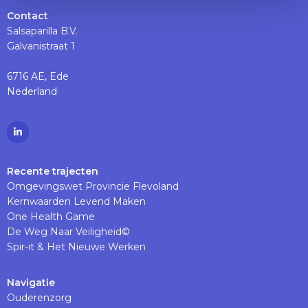
Contact
Salsaparilla B.V.
Galvanistraat 1
6716 AE, Ede
Nederland
Ga
naar
Linkedinpagina
Recente trajecten
Omgevingswet Provincie Flevoland
Kernwaarden Levend Maken
One Health Game
De Weg Naar Veiligheid©
Spir-it & Het Nieuwe Werken
Navigatie
Ouderenzorg