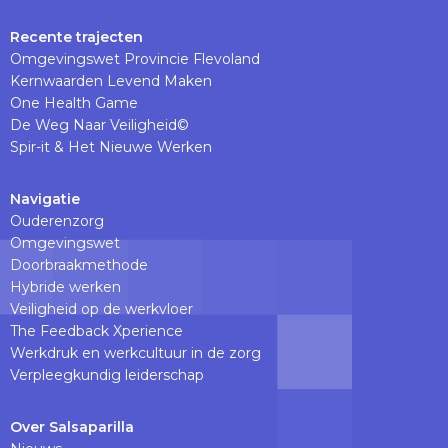
naar
Linkedinpagina
Recente trajecten
Omgevingswet Provincie Flevoland
Kernwaarden Levend Maken
One Health Game
De Weg Naar Veiligheid©
Spir-it & Het Nieuwe Werken
Navigatie
Ouderenzorg
Omgevingswet
Doorbraakmethode
Hybride werken
Veiligheid op de werkvloer
The Feedback Xperience
Werkdruk en werkcultuur in de zorg
Verpleegkundig leiderschap
Over Salsaparilla