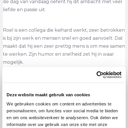
de dag van vandaag oefent hij dit ambacht met veel
liefde en passie uit.
Roel is een collega die keihard werkt, zeer betrokken
is bij zijn werk en mensen snel en goed aanvoelt. Dat
maakt dat hij een zeer prettig mens is om mee samen
te werken. Zijn humor en snelheid zet hij in waar
mogelijk.
Voor Roel is niets te gek, commercial, theater,
training. Je komt hem op allerlei plekken tegen. Vaak
Deze website maakt gebruik van cookies
met de prachtigste creaties aan die ontworpen en
We gebruiken cookies om content en advertenties te
gemaakt zijn door zijn echtgenoot,
personaliseren, om functies voor social media te bieden
kostuumontwerpster Jookje Goudsmit-Zweedijk.
en om ons websiteverkeer te analyseren. Ook delen we
informatie over uw gebruik van onze site met onze