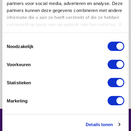
partners voor social media, adverteren en analyse. Deze
Zijn scherpe pen zet hij in om voor Salsaparilla de
partners kunnen deze gegevens combineren met andere
facebook pagina te vullen. Zijn berichten laten vaak
informatie die u aan ze heeft verstrekt of die ze hebben
een glimlach op de lippen van de lezers achter.
verzameld op basis van uw gebruik van hun services. U
gaat akkoord met onze cookies als u onze website blijft
Al met al is het een heerlijkheid om Roel als collega
gebruiken.
te hebben.
Toestemmingsselectie
Noodzakelijk
Voorkeuren
Naar nieuws overzicht
Statistieken
Marketing
Details tonen