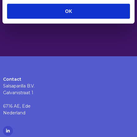
Recente trajecten
OK
Contact
Salsaparilla B.V.
Galvanistraat 1
6716 AE, Ede
Nederland
Ga