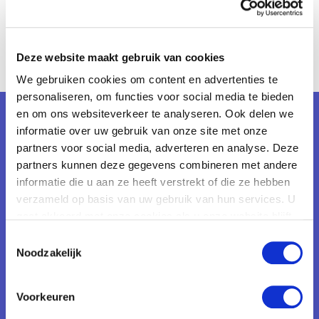
Deze website maakt gebruik van cookies
We gebruiken cookies om content en advertenties te
personaliseren, om functies voor social media te bieden
en om ons websiteverkeer te analyseren. Ook delen we
informatie over uw gebruik van onze site met onze
Contact
partners voor social media, adverteren en analyse. Deze
Salsaparilla B.V.
partners kunnen deze gegevens combineren met andere
Galvanistraat 1
informatie die u aan ze heeft verstrekt of die ze hebben
verzameld op basis van uw gebruik van hun services. U
6716 AE, Ede
gaat akkoord met onze cookies als u onze website blijft
Nederland
gebruiken.
Toestemmingsselectie
Noodzakelijk
Ga
naar
Voorkeuren
Linkedinpagina
Recente trajecten