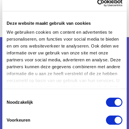
Deze website maakt gebruik van cookies
We gebruiken cookies om content en advertenties te
personaliseren, om functies voor social media te bieden
en om ons websiteverkeer te analyseren. Ook delen we
informatie over uw gebruik van onze site met onze
Contact
partners voor social media, adverteren en analyse. Deze
Salsaparilla B.V.
partners kunnen deze gegevens combineren met andere
Galvanistraat 1
informatie die u aan ze heeft verstrekt of die ze hebben
verzameld op basis van uw gebruik van hun services. U
6716 AE, Ede
gaat akkoord met onze cookies als u onze website blijft
Nederland
gebruiken.
Toestemmingsselectie
Noodzakelijk
Ga
naar
Voorkeuren
Linkedinpagina
Recente trajecten