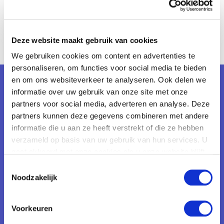
Deze website maakt gebruik van cookies
We gebruiken cookies om content en advertenties te
personaliseren, om functies voor social media te bieden
en om ons websiteverkeer te analyseren. Ook delen we
informatie over uw gebruik van onze site met onze
Contact
partners voor social media, adverteren en analyse. Deze
Salsaparilla B.V.
partners kunnen deze gegevens combineren met andere
Galvanistraat 1
informatie die u aan ze heeft verstrekt of die ze hebben
verzameld op basis van uw gebruik van hun services. U
6716 AE, Ede
gaat akkoord met onze cookies als u onze website blijft
Nederland
gebruiken.
Toestemmingsselectie
Noodzakelijk
Ga
naar
Voorkeuren
Linkedinpagina
Recente trajecten