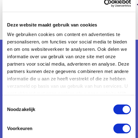
Deze website maakt gebruik van cookies
We gebruiken cookies om content en advertenties te
personaliseren, om functies voor social media te bieden
en om ons websiteverkeer te analyseren. Ook delen we
informatie over uw gebruik van onze site met onze
Contact
partners voor social media, adverteren en analyse. Deze
Salsaparilla B.V.
partners kunnen deze gegevens combineren met andere
Galvanistraat 1
informatie die u aan ze heeft verstrekt of die ze hebben
verzameld op basis van uw gebruik van hun services. U
6716 AE, Ede
gaat akkoord met onze cookies als u onze website blijft
Nederland
gebruiken.
Toestemmingsselectie
Noodzakelijk
Ga
naar
Voorkeuren
Linkedinpagina
Recente trajecten